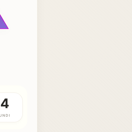
54
UNDI